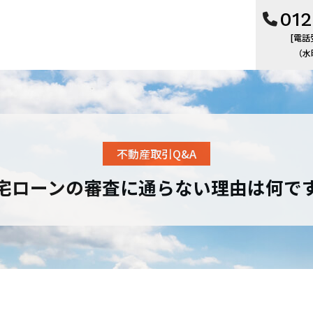
012
[電話受
（水
不動産取引Q&A
宅ローンの審査に通らない理由は何で