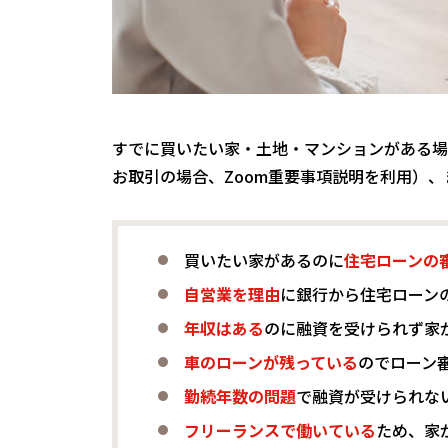
すでに買いたい家・土地・マンションがある場
お取引の場合、Zoom重要事項説明を利用）
買いたい家があるのに
住宅ローンの
自営業を理由
に銀行から住宅ローン
年収はある
のに融資を受けられず家
車のローンが残っている
のでローン
勤続年数の問題
で融資が受けられな
フリーランスで働いている
ため、家